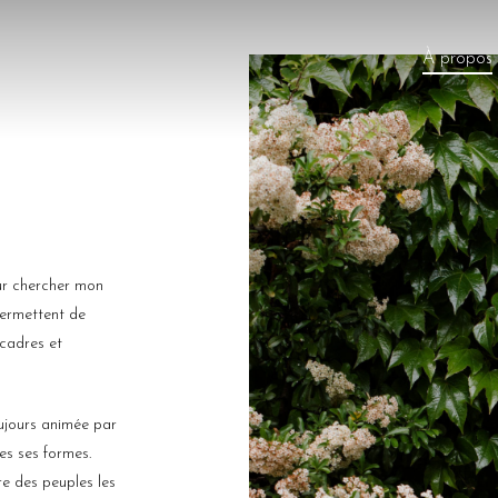
À propos
our chercher mon
permettent de
 cadres et
oujours animée par
tes ses formes
.
re des peuples les