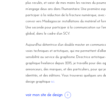
plus reculés, et saisir de mes mains les
racines du poumo
m’engage deux ans dans l’humanitaire. Une première exp
participer à la réduction de la fracture numérique, avec e
convoi vers Madagascar: installations du matériel et for
Une seconde pour participer à la communication sur l’e
global, dans le cadre d’un SCV.
Aujourd’hui détentrice d’un double master en communicat
voies techniques et artistiques, qui me permettent d’allie
sensibilité au service du graphisme. Directrice artistique
graphique freelance depuis 2015, je travaille pour des a
annonceurs, des marques, et des particuliers, pour qui je
identités, et des éditions. Vous trouverez quelques uns d
design graphique
ici.
voir mon site de design