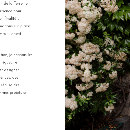
n de la Terre
. Je
érience pour
n finalité un
mations sur place.
nvironnement
ion, je connais les
r rigueur et
 et designer
gences, des
 réalise des
e mes projets en