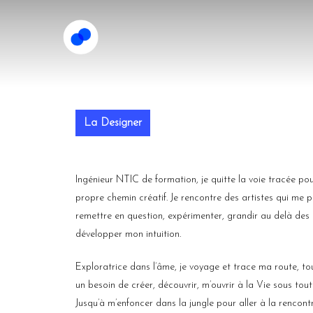
La Designer
Hit enter to search or ESC to close
Ingénieur NTIC de formation, je quitte la voie tracée p
propre chemin créatif. Je rencontre des artistes qui me 
remettre en question, expérimenter, grandir au delà des
développer mon intuition.
Exploratrice dans l’âme, je voyage et trace ma route, t
un besoin de créer, découvrir, m’ouvrir à
la Vie sous tou
Jusqu’à m’enfoncer dans la jungle pour aller à la rencont