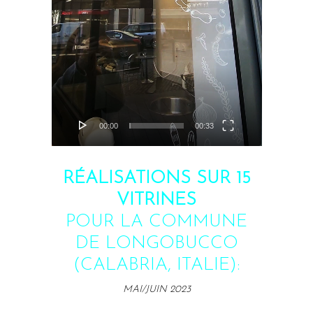
00:00
00:33
RÉALISATIONS SUR 15
VITRINES
POUR LA COMMUNE
DE LONGOBUCCO
(CALABRIA, ITALIE):
MAI/JUIN 2023