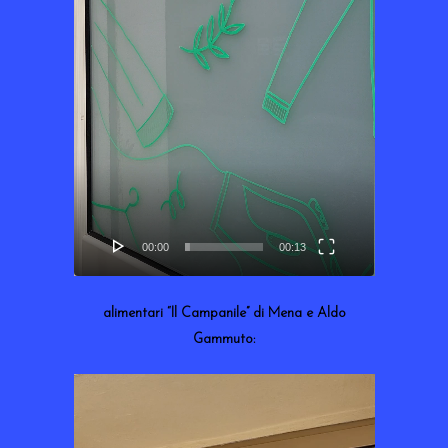
00:00
00:13
alimentari “Il Campanile” di Mena e Aldo
Gammuto:
Lecteur
vidéo