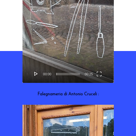
00:00
00:25
Falegnameria di Antonio Cruceli :
Lecteur
vidéo