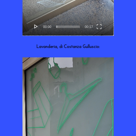
00:00
00:17
Lavanderia, di Costanza Gulluscio:
Lecteur
vidéo