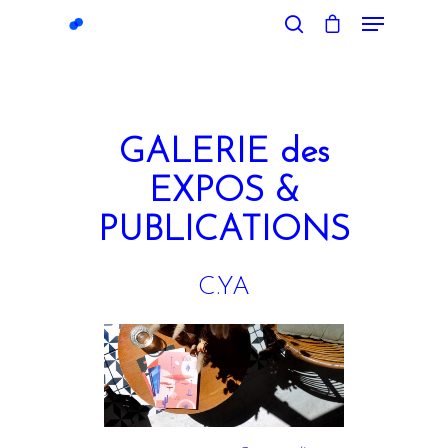
Hit enter to search or ESC to close
GALERIE des
EXPOS &
PUBLICATIONS
C.YA