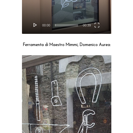
00:00
00:39
Ferramenta di Maestro Mimmi, Domenico Aurea:
À propos
Lecteur
Events
vidéo
Galerie
e-shop
Blog
Qu’est-ce que la linogra
Quels outils pour graver?