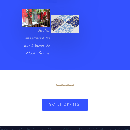
Atelier
linogravure au
Bar à Bulles du
Moulin Rouge
GO SHOPPING!