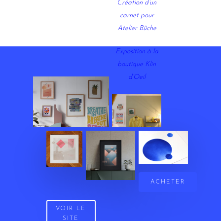
Création d’un
carnet pour
Atelier Bûche
Exposition à la
boutique Klin
d’Oeil
ACHETER
VOIR LE
SITE