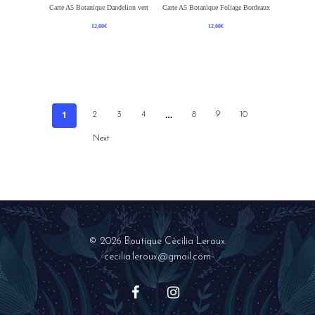
Lire La Suite
Ajouter Au Panier
Carte A5 Botanique Dandelion vert
Carte A5 Botanique Foliage Bordeaux
12,00
€
12,00
€
1
…
2
3
4
8
9
10
Next
© 2026 Boutique Cécilia Leroux.
cecilia.leroux@gmail.com