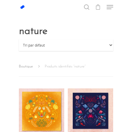
nature
Hit enter to search or ESC to close
Boutique
Produits identifiés “nature”