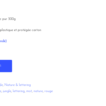
nc pur 300g
plastique et protégée carton
andé)
R
gle
,
Nature & lettering
e
,
jungle
,
lettering
,
mot
,
nature
,
rouge