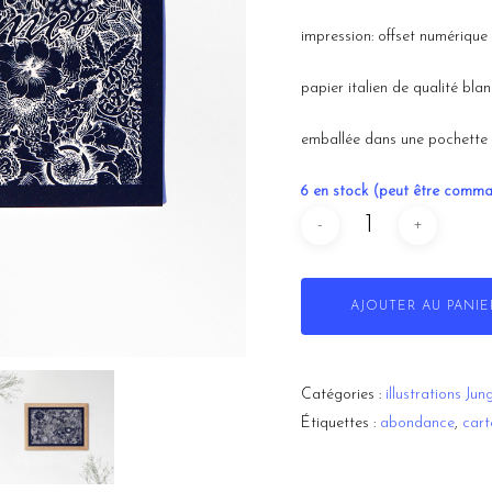
impression: offset numérique
papier italien de qualité bla
emballée dans une pochette 
6 en stock (peut être comm
AJOUTER AU PANIE
Catégories :
illustrations Jun
Étiquettes :
abondance
,
cart