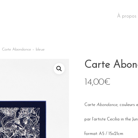
À propos
Carte Abondance – bleue
Carte Abon
14,00
€
Carte
Abondance
, couleurs
par l’artiste Cecilia in the Ju
format: A5 / 15x21cm