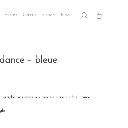
Events
Galerie
e-shop
Blog
dance – bleue
 et graphisme généreux – modèle blanc sur bleu foncé
ngle