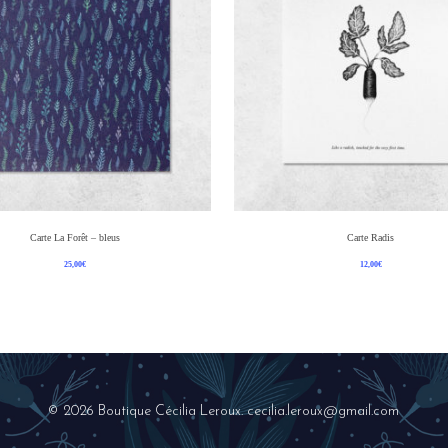
Ajouter Au Panier
Ajouter Au Panier
Carte La Forêt – bleus
Carte Radis
25,00
€
12,00
€
© 2026 Boutique Cécilia Leroux. cecilia.leroux@gmail.com