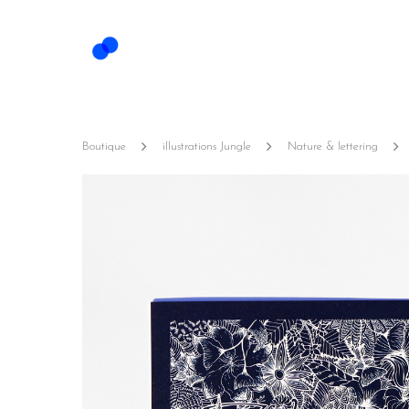
Boutique
illustrations Jungle
Nature & lettering
Hit enter to search or ESC to close