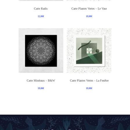
Ajouter Au Panier
Ajouter Au Panier
Carte Radis
Carte Plantes Vertes – Le Vase
12,00
€
19,00
€
Ajouter Au Panier
Ajouter Au Panier
Carte Minéraux – B&W
Carte Plantes Vertes – La Fenêtre
19,00
€
19,00
€