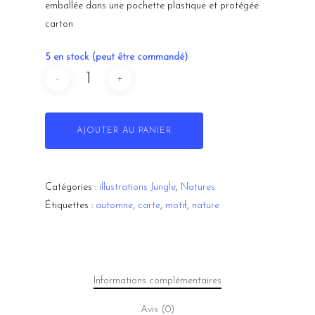
emballée dans une pochette plastique et protégée
carton
5 en stock (peut être commandé)
À propos
AJOUTER AU PANIER
Events
Galerie
Catégories :
illustrations Jungle
,
Natures
e-shop
Étiquettes :
automne
,
carte
,
motif
,
nature
Blog
Qu’est-ce que la linogra
Informations complémentaires
Quels outils pour graver?
Avis (0)