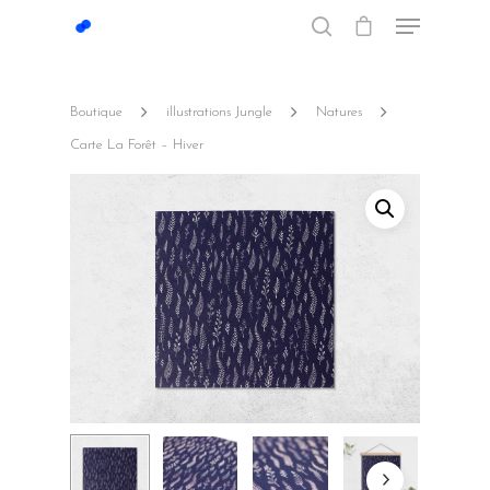
Boutique
illustrations Jungle
Natures
Hit enter to search or ESC to close
Carte La Forêt – Hiver