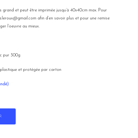
us grand et peut être imprimée jusqu’à 40x40cm max. Pour
lia.leroux@gmail.com afin d’en savoir plus et pour une remise
ger l’oeuvre au mieux.
nc pur 300g
plastique et protégée par carton
andé)
R