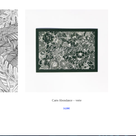
Ajouter Au Panier
Carte Abondance – verte
14,00
€