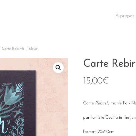
À propos
Carte Rebirth – Bleue
Carte Rebir
15,00
€
Carte
Rebirth
, motifs Folk N
par l’artiste Cecilia in the Ju
format: 20x20cm