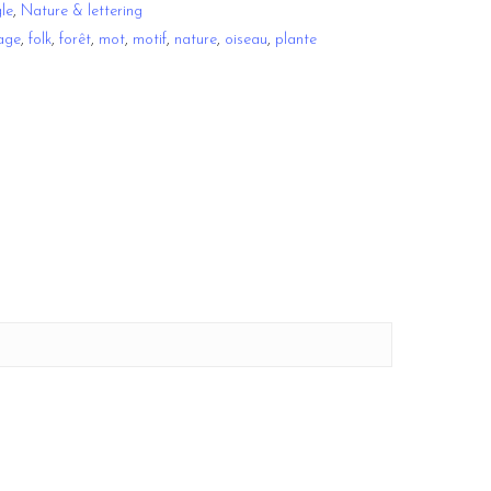
gle
,
Nature & lettering
lage
,
folk
,
forêt
,
mot
,
motif
,
nature
,
oiseau
,
plante