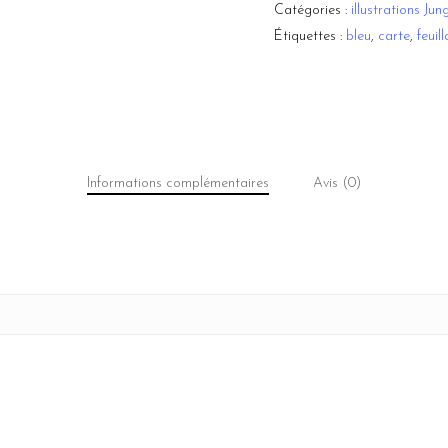
Catégories :
illustrations Jun
Étiquettes :
bleu
,
carte
,
feuil
Informations complémentaires
Avis (0)