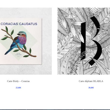
Ajouter Au Panier
Ajouter Au Panier
Carte Birdy – Coracias
Carte dépliant BLABLA
25,00
€
39,00
€