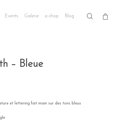
Events
Galerie
e-shop
Blog
th – Bleue
ature et lettering fait main sur des tons bleus
ngle