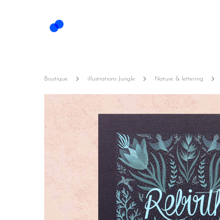
Boutique
illustrations Jungle
Nature & lettering
Hit enter to search or ESC to close